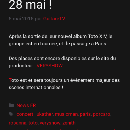
28 mai !
5 mai 2015
par
GuitareTV
Après la sortie de leur nouvel album Toto XIV, le
groupe est en tournée, et de passage à Paris !
Des places sont encore disponibles sur le site du
producteur :
VERYSHOW
T
oto est et sera toujours un évènement majeur des
scènes internationnales !
Catégories
News FR
Étiquettes
concert
,
lukather
,
musicman
,
paris
,
porcaro
,
rosanna
,
toto
,
veryshow
,
zenith