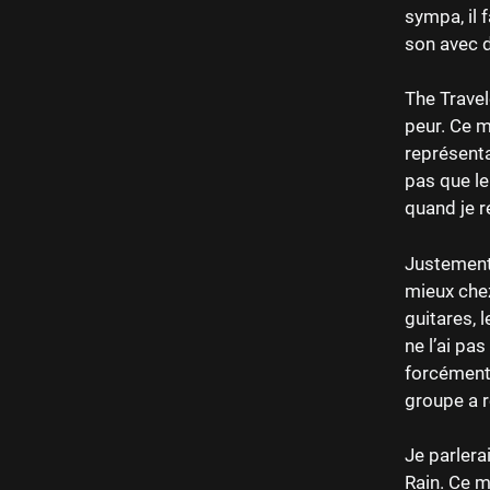
sympa, il 
son avec 
The Travel
peur. Ce m
représenta
pas que le
quand je r
Justement l
mieux chez
guitares, 
ne l’ai pa
forcément 
groupe a r
Je parlera
Rain. Ce m