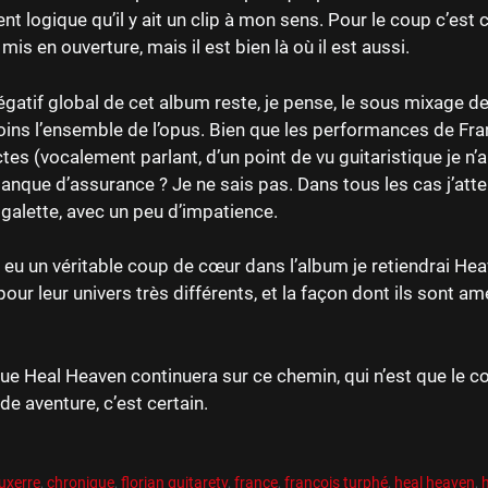
nt logique qu’il y ait un clip à mon sens. Pour le coup c’est
 mis en ouverture, mais il est bien là où il est aussi.
égatif global de cet album reste, je pense, le sous mixage de 
ins l’ensemble de l’opus. Bien que les performances de Fra
tes (vocalement parlant, d’un point de vu guitaristique je n’ai 
anque d’assurance ? Je ne sais pas. Dans tous les cas j’att
galette, avec un peu d’impatience.
 eu un véritable coup de cœur dans l’album je retiendrai Hea
pour leur univers très différents, et la façon dont ils sont am
que Heal Heaven continuera sur ce chemin, qui n’est que l
de aventure, c’est certain.
es
R
es
uxerre
,
chronique
,
florian guitaretv
,
france
,
françois turphé
,
heal heaven
,