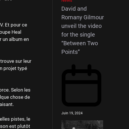
News
David and
Romany Gilmour
V. Et pour ce
unveil the video
roupe Heal
for the single
ir un album en
“Between Two
Points”
 trouve sur leur
n projet typé
orce. Selon les
elque chose de
aisant.
Juin 19, 2024
lles pistes, le
 son est plutôt