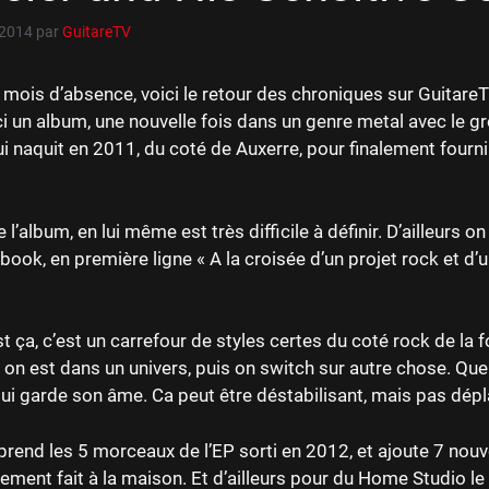
 2014
par
GuitareTV
mois d’absence, voici le retour des chroniques sur GuitareT
ci un album, une nouvelle fois dans un genre metal avec le g
i naquit en 2011, du coté de Auxerre, pour finalement fourn
e l’album, en lui même est très difficile à définir. D’ailleurs on
ook, en première ligne « A la croisée d’un projet rock et d’u
est ça, c’est un carrefour de styles certes du coté rock de la f
on est dans un univers, puis on switch sur autre chose. Qu
qui garde son âme. Ca peut être déstabilisant, mais pas dépl
prend les 5 morceaux de l’EP sorti en 2012, et ajoute 7 nouve
rement fait à la maison. Et d’ailleurs pour du Home Studio le