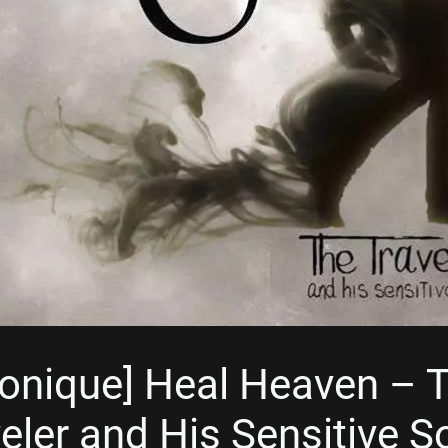
ronique] Heal Heaven – 
eler and His Sensitive S