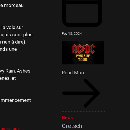
 ce morceau
la voix sur
Fév 15, 2024
nçois sont plus
rien à dire).
ends une
vy Rain, Ashes
Read More
enés, et
e commencement
News
Gretsch
home studio
,