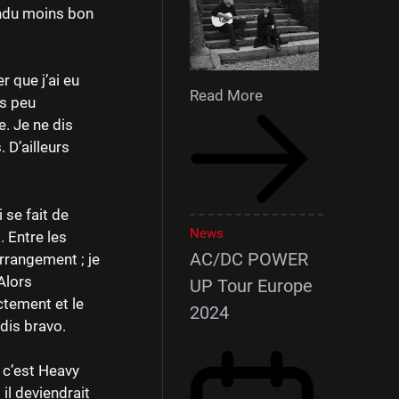
tendu moins bon
r que j’ai eu
Read More
ès peu
e. Je ne dis
 D’ailleurs
 se fait de
News
. Entre les
AC/DC POWER
arrangement ; je
Alors
UP Tour Europe
ectement et le
2024
 dis bravo.
 c’est Heavy
il deviendrait