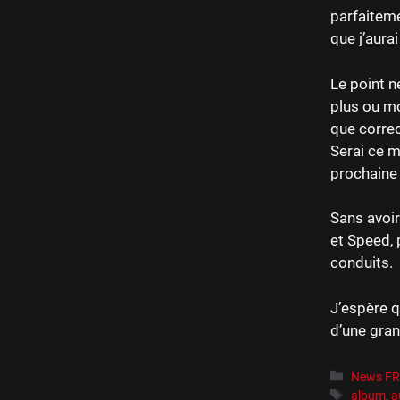
parfaiteme
que j’aurai
Le point n
plus ou mo
que correc
Serai ce m
prochaine 
Sans avoir
et Speed, 
conduits.
J’espère 
d’une gran
Catégori
News F
Étiquett
album
,
a