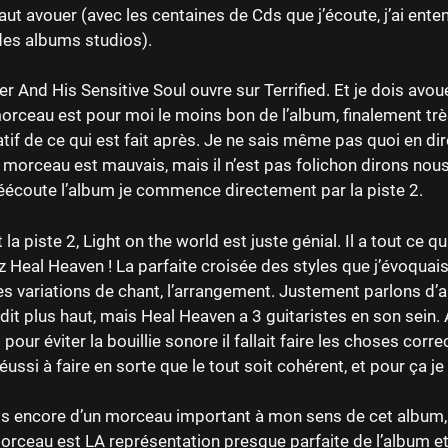
faut avouer (avec les centaines de Cds que j’écoute, j’ai en
des albums studios).
er And His Sensitive Soul ouvre sur Terrified. Et je dois avoue
orceau est pour moi le moins bon de l’album, finalement tr
tif de ce qui est fait après. Je ne sais même pas quoi en dir
 morceau est mauvais, mais il n’est pas folichon dirons nous.
éécoute l’album je commence directement par la piste 2.
a piste 2, Light on the world est juste génial. Il a tout ce qui
 Heal Heaven ! La parfaite croisée des styles que j’évoquais
les variations de chant, l’arrangement. Justement parlons d’
s dit plus haut, mais Heal Heaven a 3 guitaristes en son sein. 
pour éviter la bouillie sonore il fallait faire les choses corr
éussi à faire en sorte que le tout soit cohérent, et pour ça je
is encore d’un morceau important à mon sens de cet album,
orceau est LA représentation presque parfaite de l’album et 