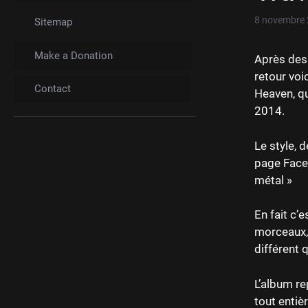
8 novembre
Sitemap
Make a Donation
Après des 
retour voi
Contact
Heaven, qu
2014.
Le style, d
page Faceb
métal »
En fait c’
morceaux, 
différent 
L’album re
tout entiè