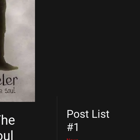
Post List
The
#1
oul