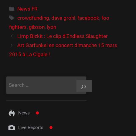
Catégories
News FR
Étiquettes
crowdfunding
,
dave grohl
,
facebook
,
foo
fighters
,
gibson
,
lyon
Limp Bizkit : Le clip d’Endless Slaughter
Art Garfunkel en concert dimanche 15 mars
2015 à La Cigale !
Rechercher
News
Live Reports