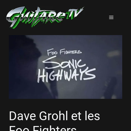
Aller
au
Menu
contenu
Dave Grohl et les
Foo Fighters