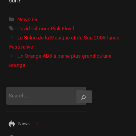
son !
Catégories
News FR
Étiquettes
David Gilmour Pink Floyd
Le Salon de la Musique et du Son 2008 lance
Festivalive !
Un Orange AD5 à peine plus grand qu’une
orange
Rechercher
News