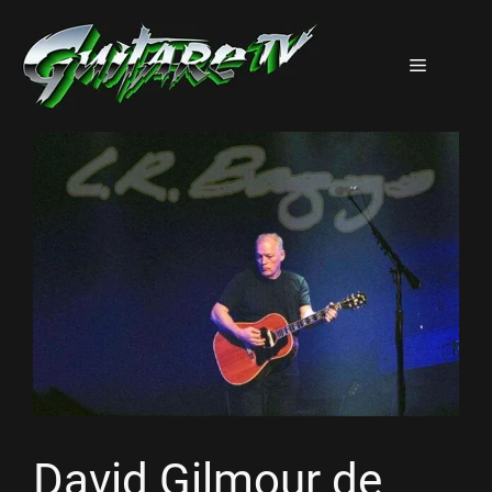
Aller
au
Menu
contenu
David Gilmour de