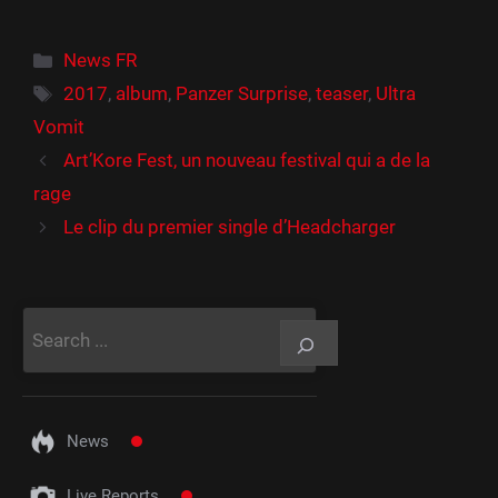
Catégories
News FR
Étiquettes
2017
,
album
,
Panzer Surprise
,
teaser
,
Ultra
Vomit
Art’Kore Fest, un nouveau festival qui a de la
rage
Le clip du premier single d’Headcharger
Rechercher
News
Live Reports