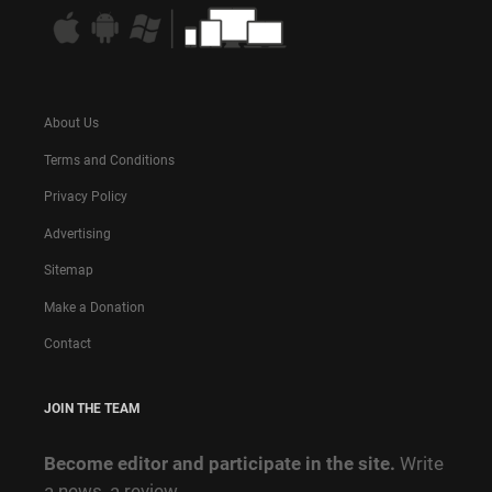
About Us
Terms and Conditions
Privacy Policy
Advertising
Sitemap
Make a Donation
Contact
JOIN THE TEAM
Become editor and participate in the site.
Write
a news, a review,