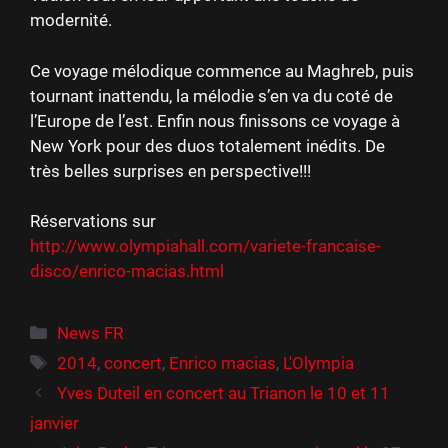
modernité.
Ce voyage mélodique commence au Maghreb, puis
tournant inattendu, la mélodie s’en va du coté de
l’Europe de l’est. Enfin nous finissons ce voyage à
New York pour des duos totalement inédits. De
très belles surprises en perspective!!!
Réservations sur
http://www.olympiahall.com/variete-francaise-
disco/enrico-macias.html
Catégories
News FR
Étiquettes
2014
,
concert
,
Enrico macias
,
L'Olympia
Yves Duteil en concert au Trianon le 10 et 11
janvier