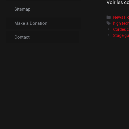
Voir les c
Sitemap
Catégori
News F
Make a Donation
Étiquett
high tec
Cordes cl
Stage gu
Contact