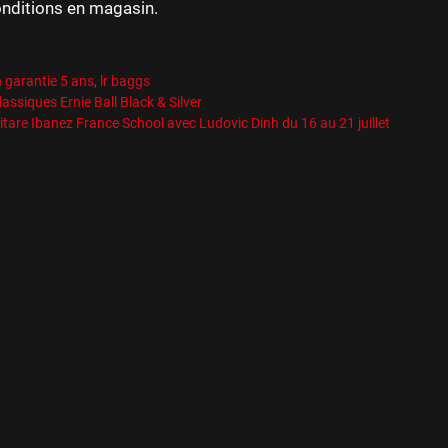
onditions en magasin.
es
R
es
h garantie 5 ans
,
lr baggs
assiques Ernie Ball Black & Silver
itare Ibanez France School avec Ludovic Dinh du 16 au 21 juillet