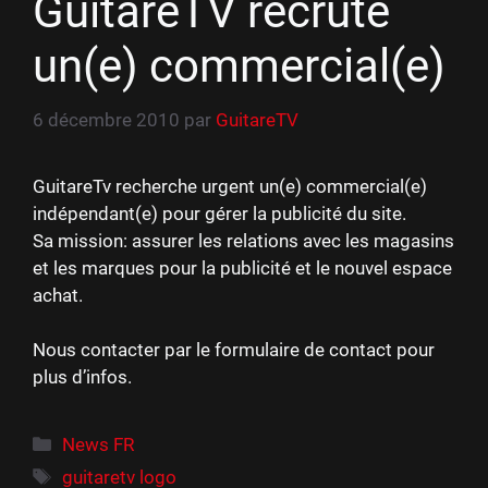
GuitareTV recrute
un(e) commercial(e)
6 décembre 2010
par
GuitareTV
GuitareTv recherche urgent un(e) commercial(e)
indépendant(e) pour gérer la publicité du site.
Sa mission: assurer les relations avec les magasins
et les marques pour la publicité et le nouvel espace
achat.
Nous contacter par le formulaire de contact pour
plus d’infos.
Catégories
News FR
Étiquettes
guitaretv logo