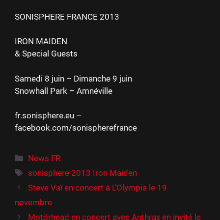
SONISPHERE FRANCE 2013
IRON MAIDEN
& Special Guests
Samedi 8 juin – Dimanche 9 juin
Snowhall Park – Amnéville
fr.sonisphere.eu –
facebook.com/sonispherefrance
Catégories
News FR
Étiquettes
sonisphere 2013 Iron Maiden
Steve Vaï en concert à L’Olympia le 19
novembre
Motörhead en concert avec Anthrax en invité le