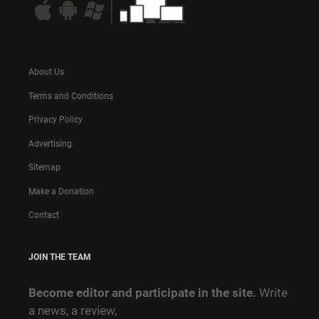
About Us
Terms and Conditions
Privacy Policy
Advertising
Sitemap
Make a Donation
Contact
JOIN THE TEAM
Become editor and participate in the site.
Write
a news, a review,