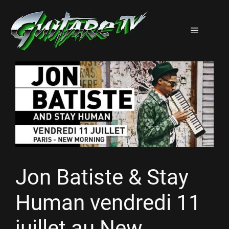
Aller
au
Menu
contenu
Jon Batiste & Stay
Human vendredi 11
juillet au New