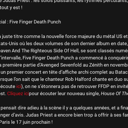
 Judas Priest : les solos puissants, les rythmes percutants, 
tout y est !
cial : Five Finger Death Punch
 juste titre comme la nouvelle force majeure du métal US et
tats-Unis où les deux volumes de son dernier album en date
aven And The Righteous Side Of Hell, se sont classés numé
’intervalle, Five Finger Death Punch a commencé à conquérir
a première partie d’Avenged Sevenfold au Zénith en novemb
un premier concert en tête d’affiche archi complet au Bata
orsque l’on sait que le chanteur Rob Halford chante en duo sur
 écoute
ici
), on ne s’étonnera pas de retrouver FFDP en invit
est.
Cliquez ici
pour écouter leur nouveau single,
House Of The
pensait dire adieu à la scène il y a quelques années, et a fi
anger d’avis. Judas Priest a encore bien trop à offrir à ses fa
aris le 17 juin prochain !