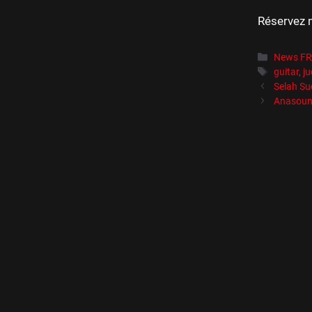
Réservez 
Catégori
News F
Étiquett
guitar
,
ju
Selah Su
Anasound