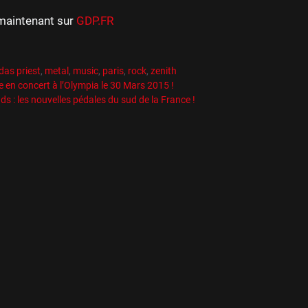
maintenant sur
GDP.FR
es
R
es
das priest
,
metal
,
music
,
paris
,
rock
,
zenith
e en concert à l’Olympia le 30 Mars 2015 !
s : les nouvelles pédales du sud de la France !