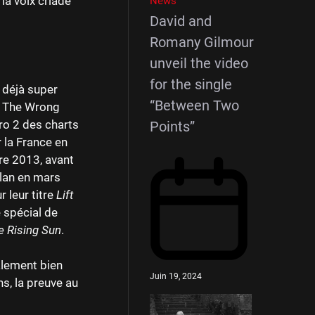
la voix criade
News
David and
Romany Gilmour
unveil the video
for the single
 déjà super
“Between Two
, The Wrong
ro 2 des charts
Points”
 la France en
re 2013, avant
clan en mars
 leur titre
Lift
é spécial de
 Rising Sun
.
nalement bien
Juin 19, 2024
ns, la preuve au