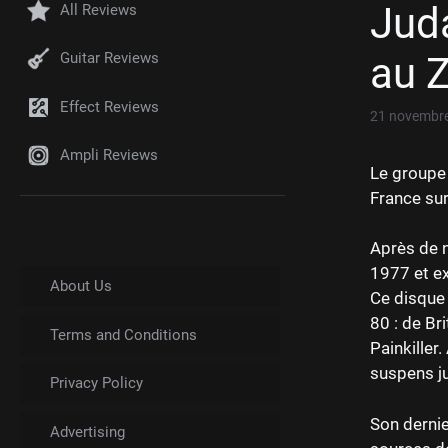
Juda
All Reviews
au Z
Guitar Reviews
Effect Reviews
21 novembr
Ampli Reviews
Le groupe
France sur
Après de 
1977 et ex
About Us
Ce disque 
80 : de Br
Terms and Conditions
Painkiller
suspens ju
Privacy Policy
Son dernie
Advertising