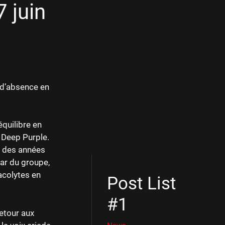
7 juin
 d’absence en
quilibre en
 Deep Purple.
s des années
tar du groupe,
 acolytes en
Post List
#1
retour aux