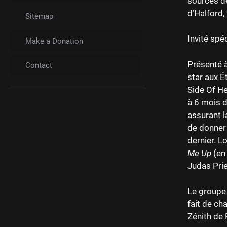
sources de
d’Halford, 
Sitemap
Invité spé
Make a Donation
Présenté à
Contact
star aux É
Side Of He
à 6 mois d
assurant l
de donner 
dernier. L
Me Up
(en
Judas Pri
Le groupe 
fait de ch
Zénith de P