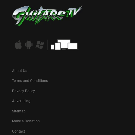
About Us
Terms and Conditions
Privacy Policy
Advertising
Sitemap
Make a Donation
Contact