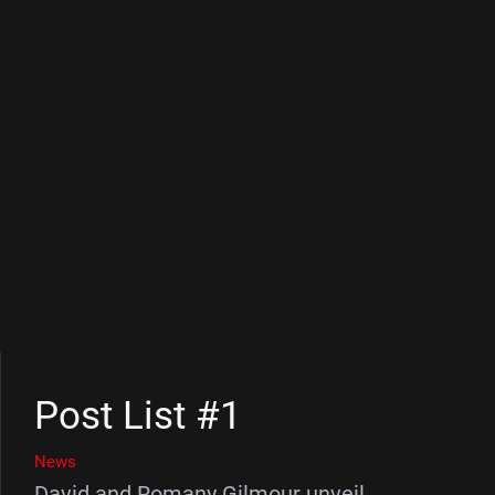
Post List #1
News
David and Romany Gilmour unveil