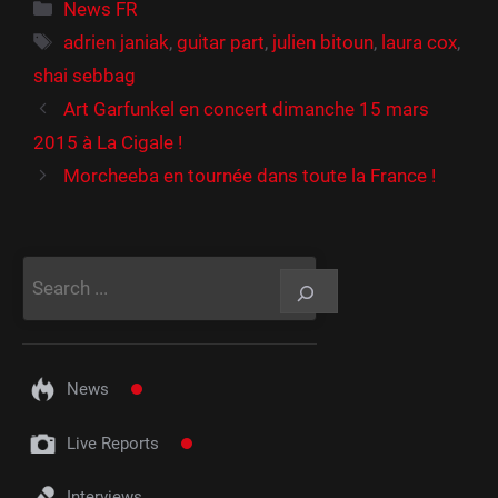
Catégories
News FR
Étiquettes
adrien janiak
,
guitar part
,
julien bitoun
,
laura cox
,
shai sebbag
Art Garfunkel en concert dimanche 15 mars
2015 à La Cigale !
Morcheeba en tournée dans toute la France !
Rechercher
News
Live Reports
Interviews