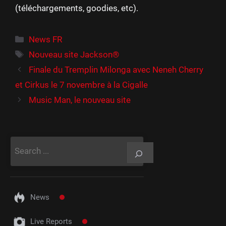
(téléchargements, goodies, etc).
Catégories
News FR
Étiquettes
Nouveau site Jackson®
Finale du Tremplin Milonga avec Neneh Cherry
et Cirkus le 7 novembre à la Cigalle
Music Man, le nouveau site
Rechercher
News
Live Reports