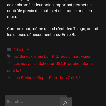
acier chromé et leur poids important permet un
contrôle précis des notes et une bonne prise en
main.
Comme quoi, même quand c’est des Things, on fait
les choses sérieusement chez Ernie Ball.
Catégories
News FR
Étiquettes
bottleneck
,
ernie ball
,
htd
,
music man
,
vigier
Les nouvelles Schecter USA Prodution Series
sont là !
Les DiMarzio Super Distortion 7 et 8 !
Rechercher