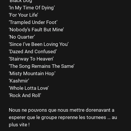
‘Black Dog’
‘In My Time Of Dying’
‘For Your Life’
‘Trampled Under Foot’
‘Nobody’s Fault But Mine’
‘No Quarter’
‘Since I’ve Been Loving You’
‘Dazed And Confused’
‘Stairway To Heaven’
‘The Song Remains The Same’
‘Misty Mountain Hop’
‘Kashmir’
‘Whole Lotta Love’
‘Rock And Roll’
Nous ne pouvons que nous mettre dorenavant a
esperer que le groupe reprenne les tournees … au
plus vite !