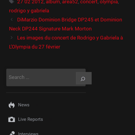
Étiquettes
27 02 2012
,
album
,
area52
,
concert
,
olympia
,
rodrigo y gabriela
DiMarzio Dominion Bridge DP245 et Dominion
Neck DP244 Signature Mark Morton
Les images du concert de Rodrigo y Gabriela à
L’Olympia du 27 février
Rechercher
News
Live Reports
Interviews