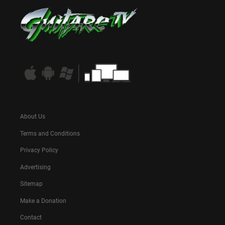
About Us
Terms and Conditions
Privacy Policy
Advertising
Sitemap
Make a Donation
Contact