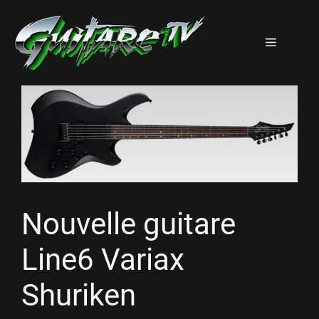
Aller
au
Menu
contenu
Nouvelle guitare
Line6 Variax
Shuriken