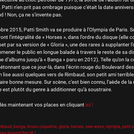
Patti n’en prit pas ombrage puisque c’était la date annivers
 ! Non, ça ne s’invente pas.
bre 2015, Patti Smith va se produire à l’Olympia de Paris. 
eront l’intégralité de « Horses », dans l’ordre du disque (ell
et par sa version de « Gloria », une des rares à supplanter l’o
mener le public en longue balade à travers le reste de sa d
ne d’albums jusqu’à « Banga » paru en 2012). Telle qu’on la co
 étonnant que ce jour-là, dans l’écrin rouge du Boulevard de
h lise aussi quelques vers de Rimbaud, son petit ami terrible,
aire bonne mesure. Sur scène, c’est bien connu, l’aède de l
 est plutôt du genre à additionner qu’à soustraire.
dès maintenant vos places en cliquant
ici !
es
R
es
imbaud
,
banga
,
bruno coquatrix
,
gloria
,
horses
,
new wave
,
olympia
,
patti 
tour around the UK !