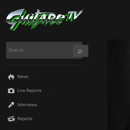
Aller
au
contenu
Rechercher
News
Live Reports
Interviews
Reports