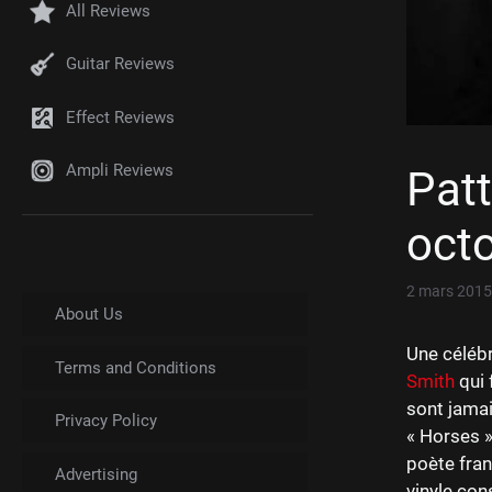
All Reviews
Guitar Reviews
Effect Reviews
Ampli Reviews
Patt
octo
2 mars 2015
About Us
Une célébr
Terms and Conditions
Smith
qui 
sont jamai
Privacy Policy
« Horses »
poète fran
Advertising
vinyle con