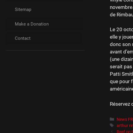
novembre. 
Sitemap
de Rimbaud
Make a Donation
Le 20 octo
elle y jou
Contact
donc son s
avant d’em
(une dizai
serait pas
Patti Smit
que pour f
américaine
Réservez 
Catégori
News F
Étiquett
arthur r
Reef on 