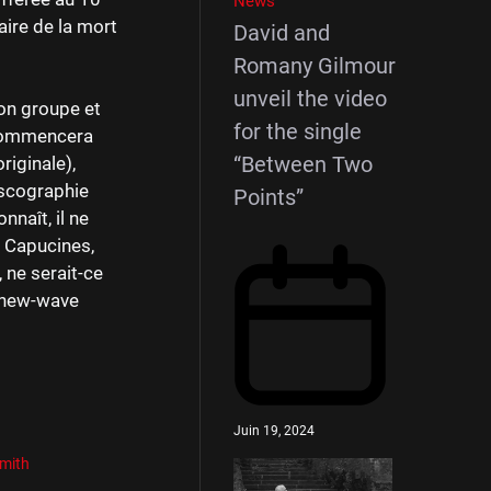
News
aire de la mort
David and
Romany Gilmour
unveil the video
Son groupe et
for the single
e commencera
“Between Two
riginale),
iscographie
Points”
nnaît, il ne
s Capucines,
 ne serait-ce
a new-wave
Juin 19, 2024
smith