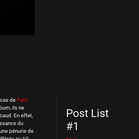
e cas de
Patti
bum, ils ne
Post List
baud. En effet,
aissance du
#1
 une pénurie de
ifférée au 10