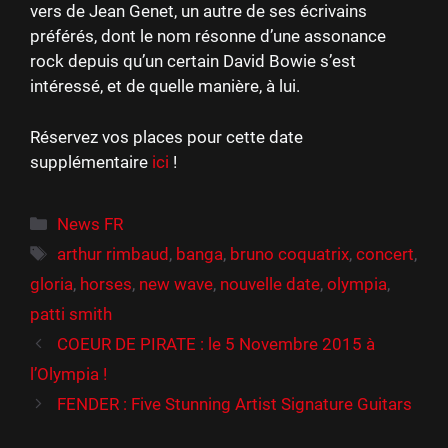
vers de Jean Genet, un autre de ses écrivains
préférés, dont le nom résonne d’une assonance
rock depuis qu’un certain David Bowie s’est
intéressé, et de quelle manière, à lui.
Réservez vos places pour cette date
supplémentaire
ici
!
Catégories
News FR
Étiquettes
arthur rimbaud
,
banga
,
bruno coquatrix
,
concert
,
gloria
,
horses
,
new wave
,
nouvelle date
,
olympia
,
patti smith
COEUR DE PIRATE : le 5 Novembre 2015 à
l’Olympia !
FENDER : Five Stunning Artist Signature Guitars