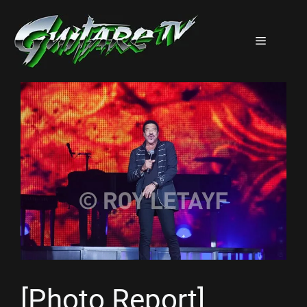
Aller
au
Menu
contenu
[Photo Report]