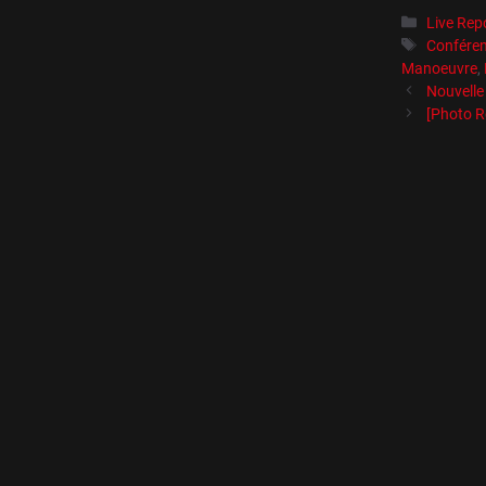
Catégori
Live Rep
Étiquett
Confére
Manoeuvre
,
Nouvelle
[Photo R