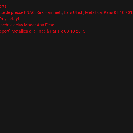
es
orts
es
nce de presse FNAC
,
Kirk Hammett
,
Lars Ulrich
,
Metallica
,
Paris 08 10 201
Roy Letayf
 pédale delay Mooer Ana Echo
eport] Metallica à la Fnac à Paris le 08-10-2013