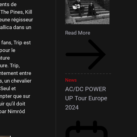
uents de
The Pines, Kill
jeune régisseur
allica dans un
Read More
fans, Trip est
pour le
nture
re. Trip,
ontement entre
News
, un chevalier
Seul et
AC/DC POWER
mpter que sur
UP Tour Europe
r qu’il doit
2024
 par Nimród