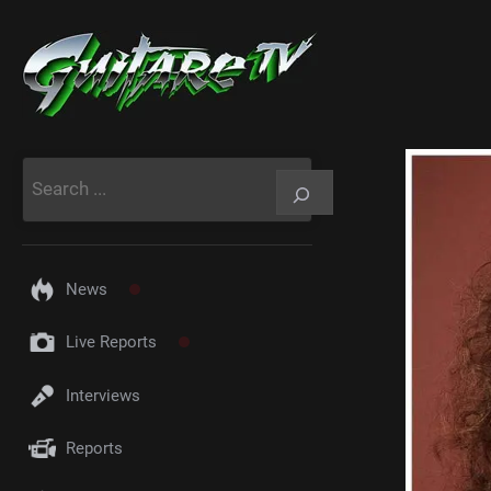
Aller
au
contenu
Rechercher
News
Live Reports
Interviews
Reports