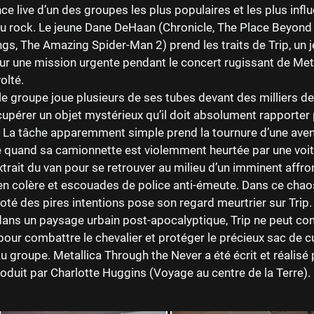
e live d’un des groupes les plus populaires et les plus infl
 du rock. Le jeune Dane DeHaan (Chronicle, The Place Beyond 
ngs, The Amazing Spider-Man 2) prend les traits de Trip, un 
r une mission urgente pendant le concert rugissant de Met
olté.
le groupe joue plusieurs de ses tubes devant des milliers de 
upérer un objet mystérieux qu’il doit absolument rapporter 
. La tâche apparemment simple prend la tournure d’une ave
e quand sa camionnette est violemment heurtée par une voitu
xtrait du van pour se retrouver au milieu d’un imminent affr
n colère et escouades de police anti-émeute. Dans ce chaos
té des pires intentions pose son regard meurtrier sur Trip. 
ans un paysage urbain post-apocalyptique, Trip ne peut co
our combattre le chevalier et protéger le précieux sac de cui
u groupe. Metallica Through the Never a été écrit et réalisé
roduit par Charlotte Huggins (Voyage au centre de la Terre).