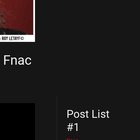
a Fnac
Post List
#1