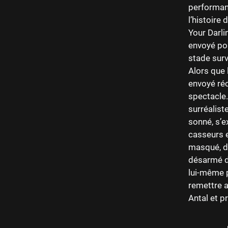
performanc
l’histoire
Your Darli
envoyé pou
stade surv
Alors que 
envoyé réc
spectacle
surréalist
sonné, s’e
casseurs e
masqué, do
désarmé d
lui-même p
remettre a
Antal et p