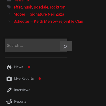
News FR
Étiquettes
effet
,
hush
,
pdédale
,
rocktron
Mooer – Signature Neil Zaza
Schecter – Keith Merrow rejoint le Clan
Rechercher
News
Live Reports
Interviews
Reports