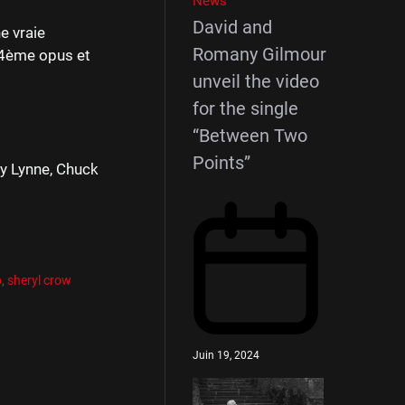
News
David and
e vraie
Romany Gilmour
e 4ème opus et
unveil the video
for the single
“Between Two
Points”
by Lynne, Chuck
o
,
sheryl crow
Juin 19, 2024