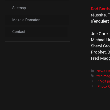
Sitemap
Rod Barth
réussite. 
Make a Donation
s’enquiert
Contact
Joe Gore :
Michael Ur
Sheryl Cro
Prophet, B
Fred Maggi
Catégori
News F
Étiquett
fred mag
In Volt p
[Photo R