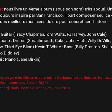
et
nous livre un 4ème album ( sous son nom) très abouti. Un
Toujours inspiré par San Francisco, il part composer seul c
 des meilleurs musiciens du cru pour concrétiser l’histoire :
 Guitar (Tracy Chapman,Tom Waits, PJ Harvey, John Cale)
bano : Drums (Smashmouth, Cake, John Hiatt, Willy DeVille,
w, Third Eye Blind) Kevin T. White : Bass (Billy Preston, Shel
o Diddley)
 : Piano (Jane Birkin)
es
R
es
gi
,
joe gore
,
les filles à l'écoute
,
michael urbano
,
rod barthet
,
san francisc
résente son nouvel opus : Big Fire
eport] Paolo Conte, Le Grand Rex, 26 01 2015