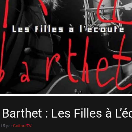
Barthet : Les Filles à L’
015
par
GuitareTV