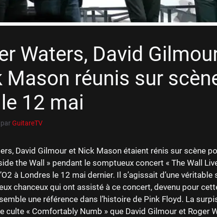
r Waters, David Gilmour
k Mason réunis sur scèn
 le 12 mai
par
GuitareTV
rs, David Gilmour et Nick Mason étaient rénis sur scène p
tside the Wall » pendant le somptueux concert « The Wall Live
l’O2 à Londres le 12 mai dernier. Il s’agissait d’une véritable
ux chanceux qui ont assisté à ce concert, devenu pour cet
nsemble une référence dans l’histoire de Pink Floyd. La surp
tre culte « Comfortably Numb » que David Gilmour et Roger 