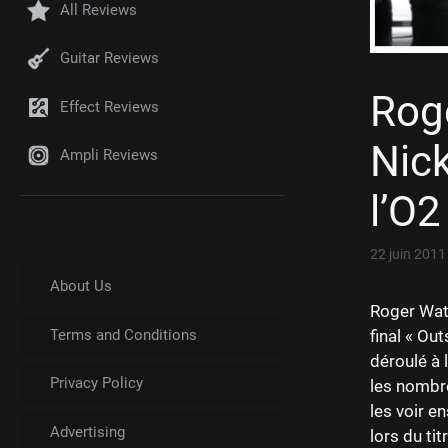
All Reviews
Guitar Reviews
Roge
Effect Reviews
Nic
Ampli Reviews
l’O2
22 juin 2011
About Us
Roger Wate
Terms and Conditions
final « Ou
déroulé à 
Privacy Policy
les nombre
les voir e
Advertising
lors du ti