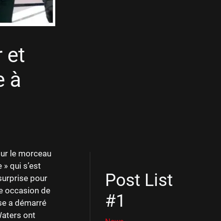
 et
e à
our le morceau
 » qui s’est
Post List
 surprise pour
te occasion de
#1
ise a démarré
Waters ont