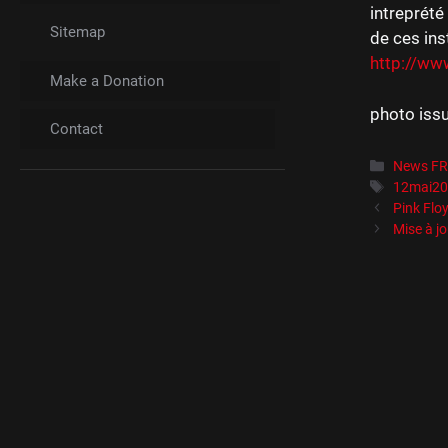
intreprét
Sitemap
de ces ins
http://ww
Make a Donation
photo issu
Contact
Catégori
News F
Étiquett
12mai2
Pink Floy
Mise à jo