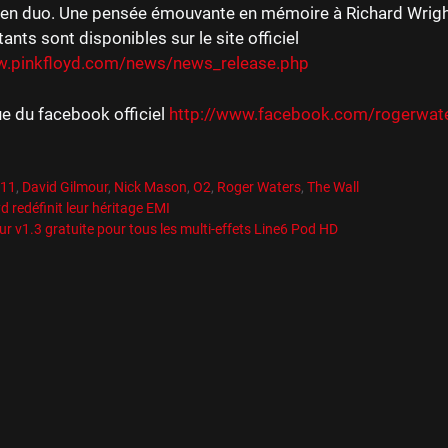
é en duo. Une pensée émouvante en mémoire à Richard Wrigh
tants sont disponibles sur le site officiel
w.pinkfloyd.com/news/news_release.php
e du facebook officiel
http://www.facebook.com/rogerwat
es
R
es
011
,
David Gilmour
,
Nick Mason
,
O2
,
Roger Waters
,
The Wall
d redéfinit leur héritage EMI
ur v1.3 gratuite pour tous les multi-effets Line6 Pod HD