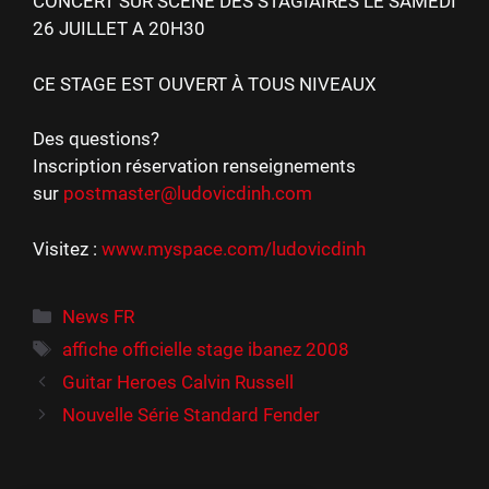
CONCERT SUR SCENE DES STAGIAIRES LE SAMEDI
26 JUILLET A 20H30
CE STAGE EST OUVERT À TOUS NIVEAUX
Des questions?
Inscription réservation renseignements
sur
postmaster@ludovicdinh.com
Visitez :
www.myspace.com/ludovicdinh
Catégories
News FR
Étiquettes
affiche officielle stage ibanez 2008
Guitar Heroes Calvin Russell
Nouvelle Série Standard Fender