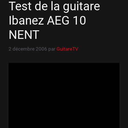
Test de la guitare
Ibanez AEG 10
NENT
2 décembre 2006
par
GuitareTV