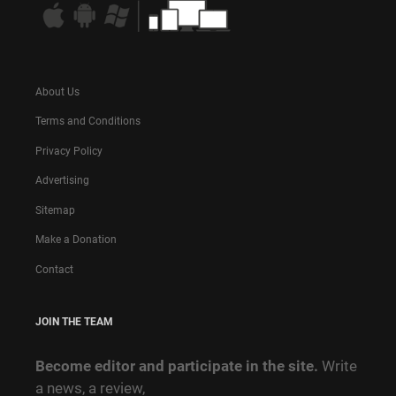
About Us
Terms and Conditions
Privacy Policy
Advertising
Sitemap
Make a Donation
Contact
JOIN THE TEAM
Become editor and participate in the site.
Write
a news, a review,