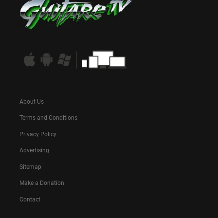
About Us
Terms and Conditions
Privacy Policy
Advertising
Sitemap
Make a Donation
Contact