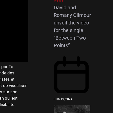
News
David and
Romany Gilmour
unveil the video
for the single
“Between Two
Points”
 par Tc
onde des
istes et
t de visualiser
is sur son
an qui est
Juin 19, 2024
sibilité