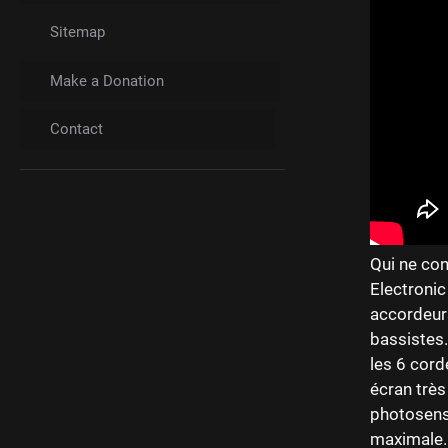
Sitemap
Make a Donation
Contact
Qui ne co
Electroni
accordeurs
bassistes.
les 6 cord
écran très
photosensi
maximale. 