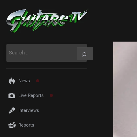
Aller
au
contenu
Rechercher
News
Live Reports
Interviews
Reports