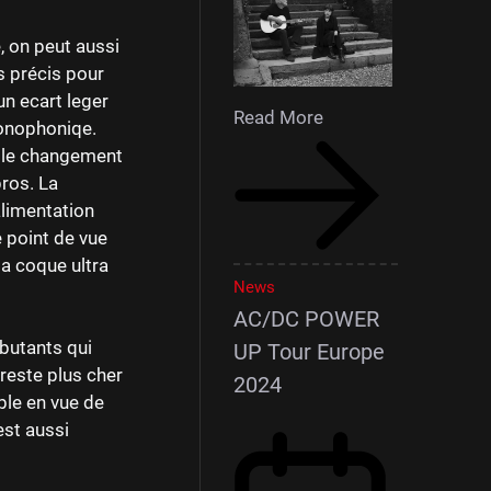
, on peut aussi
us précis pour
n ecart leger
Read More
monophoniqe.
t le changement
pros. La
alimentation
 point de vue
sa coque ultra
News
AC/DC POWER
ébutants qui
UP Tour Europe
 reste plus cher
2024
ble en vue de
est aussi