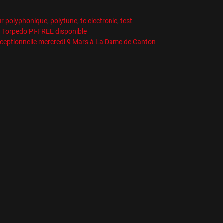
es
es
r polyphonique
,
polytune
,
tc electronic
,
test
n Torpedo PI-FREE disponible
xceptionnelle mercredi 9 Mars à La Dame de Canton