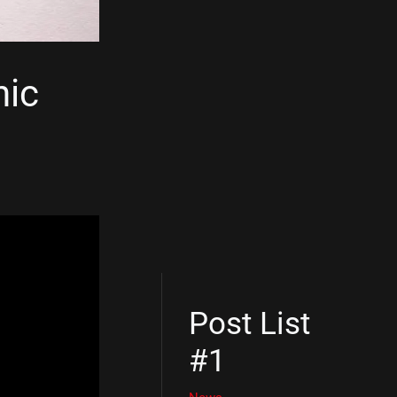
nic
Post List
#1