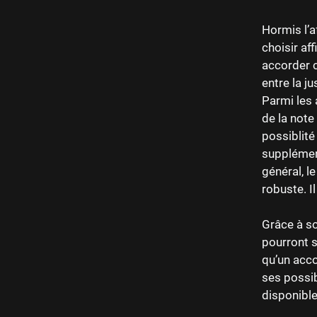
Hormis l’a
choisir af
accorder c
entre la j
Parmi les 
de la note
possiblité
supplément
général, l
robuste. I
Grâce à so
pourront s
qu’un acco
ses possib
disponible