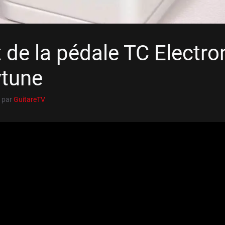
 de la pédale TC Electro
ytune
par
GuitareTV