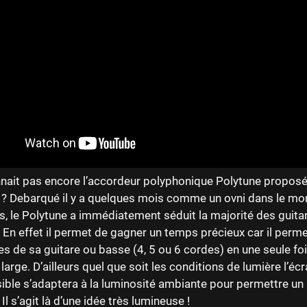
nnait pas encore l’accordeur polyphonique Polytune proposé
c ? Debarqué il y a quelques mois comme un ovni dans le m
, le Polytune a immédiatement séduit la majorité des guitar
 En effet il permet de gagner un temps précieux car il perme
es de sa guitare ou basse (4, 5 ou 6 cordes) en une seule fo
 large. D’ailleurs quel que soit les conditions de lumière l’écr
ble s’adaptera à la luminosité ambiante pour permettre un li
Il s’agit là d’une idée très lumineuse !