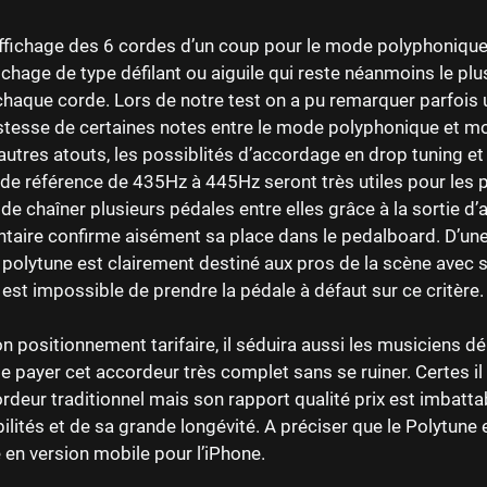
ffichage des 6 cordes d’un coup pour le mode polyphonique
fichage de type défilant ou aiguile qui reste néanmoins le pl
haque corde. Lors de notre test on a pu remarquer parfois u
ustesse de certaines notes entre le mode polyphonique et 
autres atouts, les possiblités d’accordage en drop tuning e
 de référence de 435Hz à 445Hz seront très utiles pour les 
 de chaîner plusieurs pédales entre elles grâce à la sortie d’
aire confirme aisément sa place dans le pedalboard. D’une
e polytune est clairement destiné aux pros de la scène avec 
l est impossible de prendre la pédale à défaut sur ce critère.
n positionnement tarifaire, il séduira aussi les musiciens d
e payer cet accordeur très complet sans se ruiner. Certes il
rdeur traditionnel mais son rapport qualité prix est imbatta
ilités et de sa grande longévité. A préciser que le Polytune 
 en version mobile pour l’iPhone.