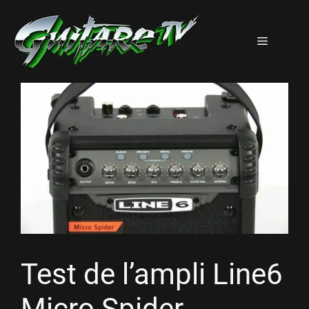
Aller
au
Menu
contenu
Test de l’ampli Line6
Micro Spider