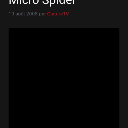
19 août 2008
par
GuitareTV