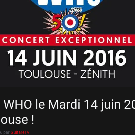
 WHO le Mardi 14 juin 2
ouse !
16
par
GuitareTV