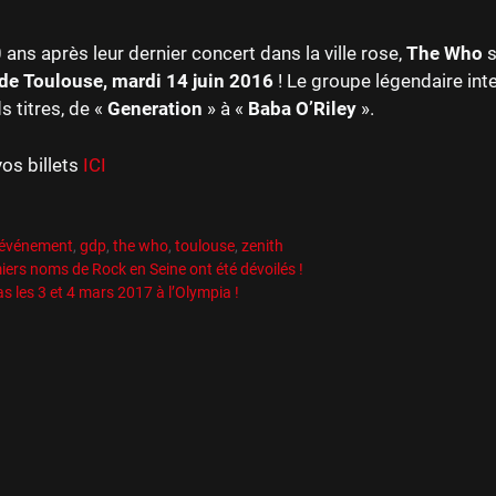
 ans après leur dernier concert dans la ville rose,
The Who
s
de Toulouse, mardi 14 juin 2016
! Le groupe légendaire int
s titres, de «
Generation
» à «
Baba O’Riley
».
os billets
ICI
es
R
es
événement
,
gdp
,
the who
,
toulouse
,
zenith
iers noms de Rock en Seine ont été dévoilés !
s les 3 et 4 mars 2017 à l’Olympia !