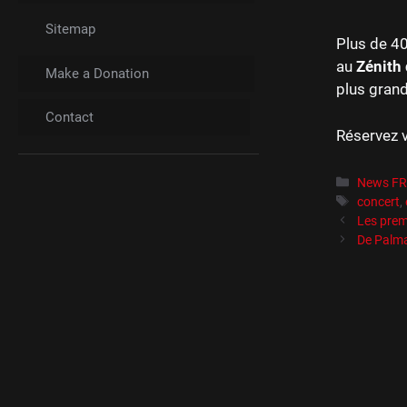
Sitemap
Plus de 40
au
Zénith 
Make a Donation
plus grand
Contact
Réservez v
Catégori
News F
Étiquett
concert
,
Les prem
De Palma