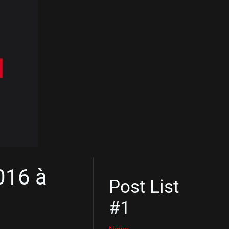
016 à
Post List
#1