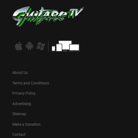
About Us
Terms and Conditions
Privacy Policy
Advertising
Sitemap
Make a Donation
Contact