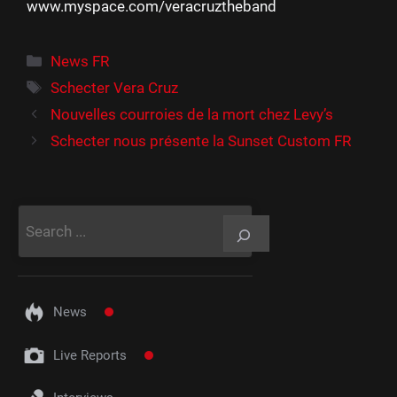
www.myspace.com/veracruztheband
Catégories
News FR
Étiquettes
Schecter Vera Cruz
Nouvelles courroies de la mort chez Levy’s
Schecter nous présente la Sunset Custom FR
Rechercher
News
Live Reports