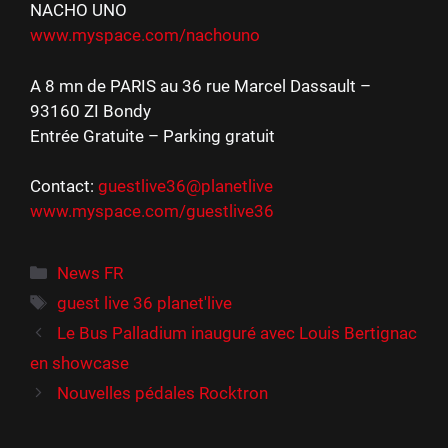
NACHO UNO
www.myspace.com/nachouno
A 8 mn de PARIS au 36 rue Marcel Dassault –
93160 ZI Bondy
Entrée Gratuite – Parking gratuit
Contact:
guestlive36@planetlive
www.myspace.com/guestlive36
Catégories
News FR
Étiquettes
guest live 36 planet'live
Le Bus Palladium inauguré avec Louis Bertignac
en showcase
Nouvelles pédales Rocktron