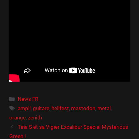
Catégories
News FR
Étiquettes
ampli
,
guitare
,
hellfest
,
mastodon
,
metal
,
orange
,
zenith
Tina S et sa Vigier Excalibur Special Mysterious
Green !