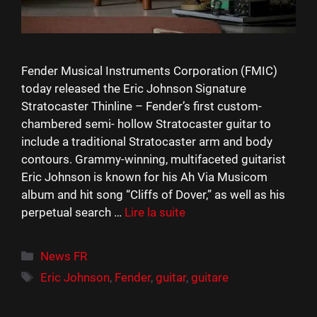
Fender Musical Instruments Corporation (FMIC)
today released the Eric Johnson Signature
Stratocaster Thinline – Fender’s first custom-
chambered semi- hollow Stratocaster guitar to
include a traditional Stratocaster arm and body
contours. Grammy-winning, multifaceted guitarist
Eric Johnson is known for his Ah Via Musicom
album and hit song “Cliffs of Dover,” as well as his
perpetual search …
Lire la suite
Catégories
News FR
Étiquettes
Eric Johnson
,
Fender
,
guitar
,
guitare