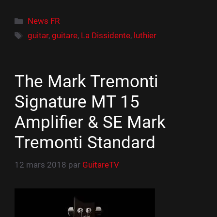
Catégories
News FR
Étiquettes
guitar
,
guitare
,
La Dissidente
,
luthier
The Mark Tremonti
Signature MT 15
Amplifier & SE Mark
Tremonti Standard
12 mars 2018
par
GuitareTV