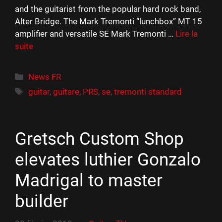
and the guitarist from the popular hard rock band,
Alter Bridge. The Mark Tremonti “lunchbox” MT 15
amplifier and versatile SE Mark Tremonti …
Lire la
suite
Catégories
News FR
Étiquettes
guitar
,
guitare
,
PRS
,
se
,
tremonti standard
Gretsch Custom Shop
elevates luthier Gonzalo
Madrigal to master
builder