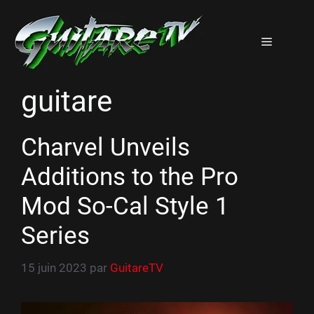
Aller
au
Menu
contenu
guitare
Charvel Unveils
Additions to the Pro
Mod So-Cal Style 1
Series
15 juin 2023
par
GuitareTV