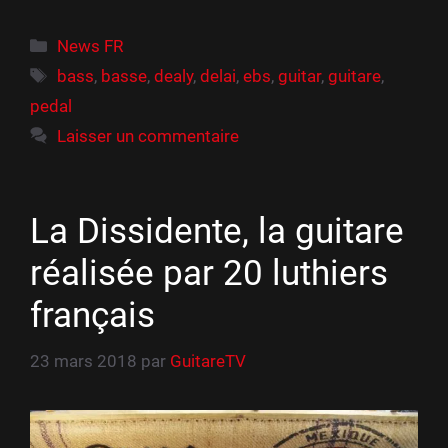
Catégories
News FR
Étiquettes
bass
,
basse
,
dealy
,
delai
,
ebs
,
guitar
,
guitare
,
pedal
Laisser un commentaire
La Dissidente, la guitare
réalisée par 20 luthiers
français
23 mars 2018
par
GuitareTV