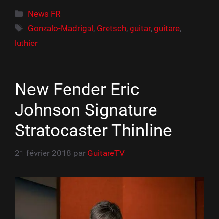
Catégories
News FR
Étiquettes
Gonzalo-Madrigal
,
Gretsch
,
guitar
,
guitare
,
luthier
New Fender Eric
Johnson Signature
Stratocaster Thinline
21 février 2018
par
GuitareTV