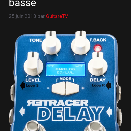
basse
25 juin 2018
par
GuitareTV