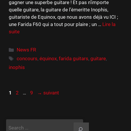
gagner une superbe guitare ! Et pas n’importe
quelle guitare, la guitare de l’émeritte Inophis,
guitariste de Equinox, que nous avons déjà vu ICI ;
une Farida F60 qui a tout pour plaire ; un …
Lire la
suite
Catégories
News FR
Étiquettes
concours
,
équinox
,
farida guitars
,
guitare
,
inophis
Page
Page
Page
1
2
…
9
→
suivant
Rechercher