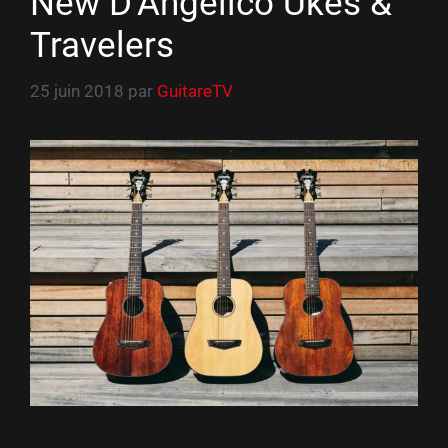
New D’Angelico Ukes &
Travelers
25 juin 2018
par
GuitareTV