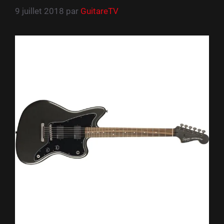
9 juillet 2018
par
GuitareTV