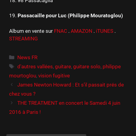
18. #8 Passacaglia
19.
Passacaille pour Luc (Philippe Mouratoglou)
Album en vente sur
FNAC
.
AMAZON
.
iTUNES
.
STREAMING
Catégories
News FR
Étiquettes
d'autres vallées
,
guitare
,
guitare solo
,
philippe
mourtoglou
,
vision fugitive
James Newton Howard : Et s’il passait prés de
chez vous ?
THE TREATMENT en concert le Samedi 4 juin
2016 à Paris !