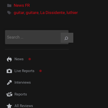
Catégories
News FR
Étiquettes
guitar
,
guitare
,
La Dissidente
,
luthier
Rechercher
News
Live Reports
Interviews
Reports
All Reviews