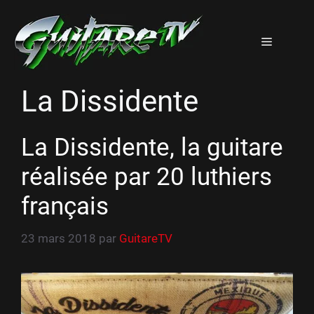
Aller
au
Menu
contenu
La Dissidente
La Dissidente, la guitare
réalisée par 20 luthiers
français
23 mars 2018
par
GuitareTV