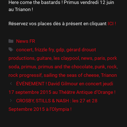
Here come the bastards ! Primus vendredi 12 juin
au Trianon !
Réservez vos places dès à présent en cliquant
ICI !
Catégories
News FR
Étiquettes
concert
,
frizzle fry
,
gdp
,
gérard drouot
productions
,
guitare
,
les claypool
,
news
,
paris
,
pork
soda
,
primus
,
primus and the chocolate
,
punk
,
rock
,
rock progressif
,
sailing the seas of cheese
,
Trianon
ÉVÉNEMENT ! David Gilmour en concert jeudi
17 septembre 2015 au Théâtre Antique d’Orange !
CROSBY, STILLS & NASH : les 27 et 28
Septembre 2015 à l’Olympia !