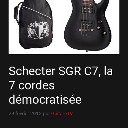
Schecter SGR C7, la
7 cordes
démocratisée
29 février 2012
par
GuitareTV