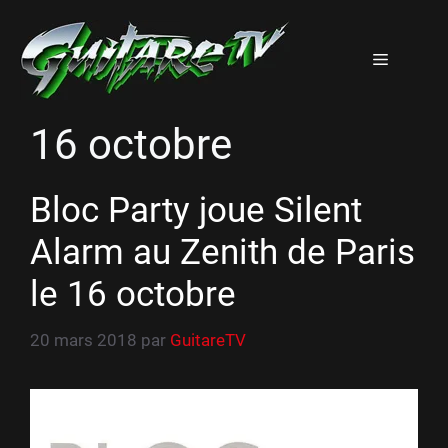
Aller
au
Menu
contenu
16 octobre
Bloc Party joue Silent
Alarm au Zenith de Paris
le 16 octobre
20 mars 2018
par
GuitareTV