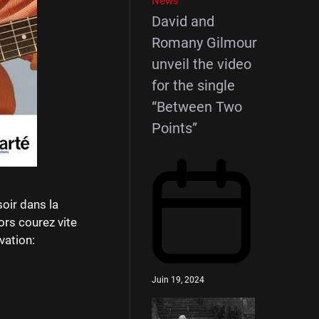
News
David and
Romany Gilmour
unveil the video
for the single
“Between Two
Points”
oir dans la
ors courez vite
vation:
Juin 19, 2024