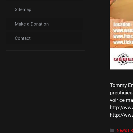
Sitemap
Make a Donation
Contact
Tommy Emm
prestigieu
voir ce ma
http://w
http://www
Catégori
News F