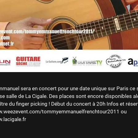
anuel sera en concert pour une date unique sur Paris ce s
se salle de La Cigale. Des places sont encore disponibles al
ître du finger picking ! Début du concert à 20h Infos et réser
ww.weezevent.com/tommyemmanuelfrenchtour2011 ou
.lacigale.fr
es
R