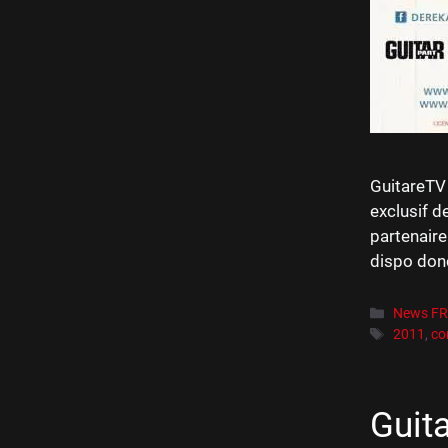
GuitareTV 
exclusif d
partenaire
dispo donc 
Catégori
News F
Étiquett
2011
,
co
Guit