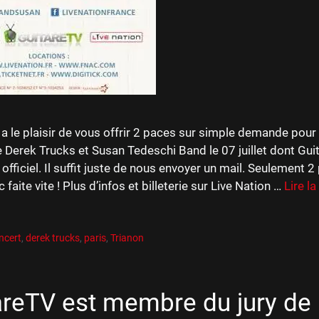
a le plaisir de vous offrir 2 paces sur simple demande pour
e Derek Trucks et Susan Tedeschi Band le 07 juillet dont Gui
 officiel. Il suffit juste de nous envoyer un mail. Seulement 2
faite vite ! Plus d’infos et billeterie sur Live Nation …
Lire la
es
R
es
ncert
,
derek trucks
,
paris
,
Trianon
areTV est membre du jury de 