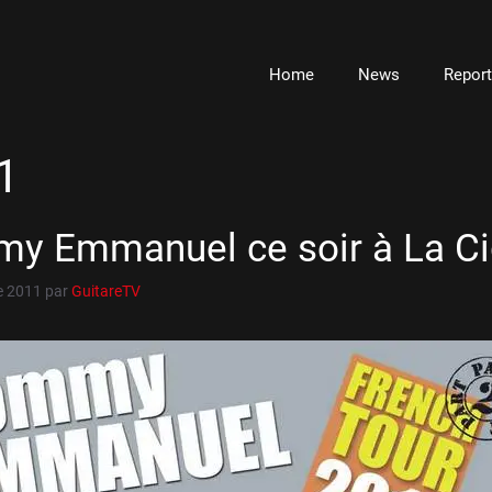
Home
News
Repor
1
y Emmanuel ce soir à La Ci
e 2011
par
GuitareTV