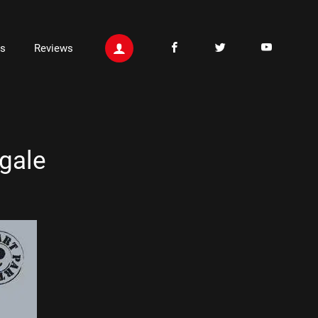
ts
Reviews
gale