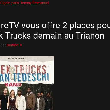
es
 Cigale
,
paris
,
Tommy Emmanuel
areTV vous offre 2 places po
k Trucks demain au Trianon
par
GuitareTV