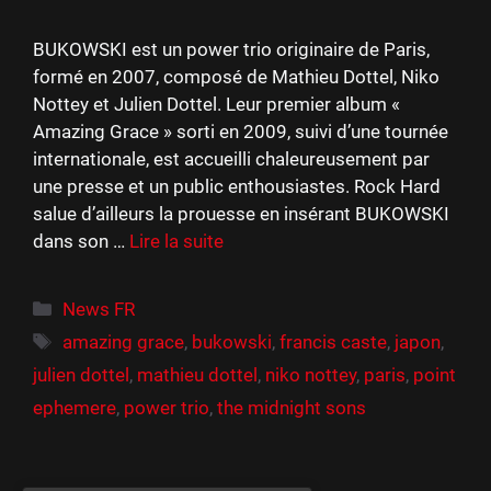
BUKOWSKI est un power trio originaire de Paris,
formé en 2007, composé de Mathieu Dottel, Niko
Nottey et Julien Dottel. Leur premier album «
Amazing Grace » sorti en 2009, suivi d’une tournée
internationale, est accueilli chaleureusement par
une presse et un public enthousiastes. Rock Hard
salue d’ailleurs la prouesse en insérant BUKOWSKI
dans son …
Lire la suite
Catégories
News FR
Étiquettes
amazing grace
,
bukowski
,
francis caste
,
japon
,
julien dottel
,
mathieu dottel
,
niko nottey
,
paris
,
point
ephemere
,
power trio
,
the midnight sons