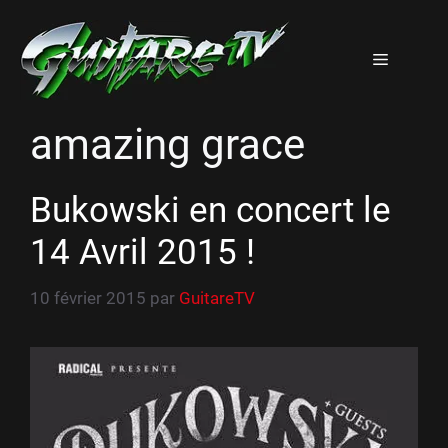
Aller
au
Menu
contenu
amazing grace
Bukowski en concert le
14 Avril 2015 !
10 février 2015
par
GuitareTV