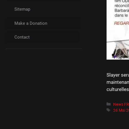
Sitemap
Make a Donation
Contact
Slayer ser
maintenant
culturell
Catégori
News F
Étiquett
26 Mai 