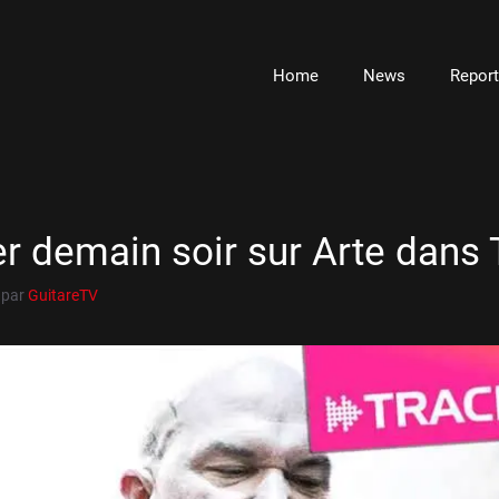
Home
News
Repor
er demain soir sur Arte dans 
par
GuitareTV