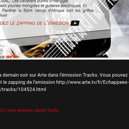
a demain soir sur Arte dans l’émission Tracks. Vous pouvez 
 le zapping de l’emission http://www.arte.tv/fr/Echappees-
es/tracks/104524.html
es
R
es
2011
,
arte
,
emission
,
Slayer
,
Tracks