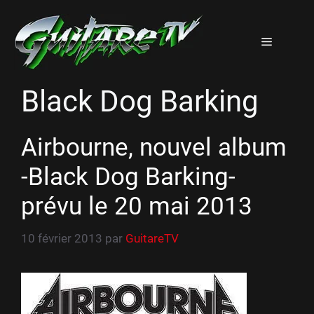
Aller
au
Menu
contenu
Black Dog Barking
Airbourne, nouvel album
-Black Dog Barking-
prévu le 20 mai 2013
10 février 2013
par
GuitareTV