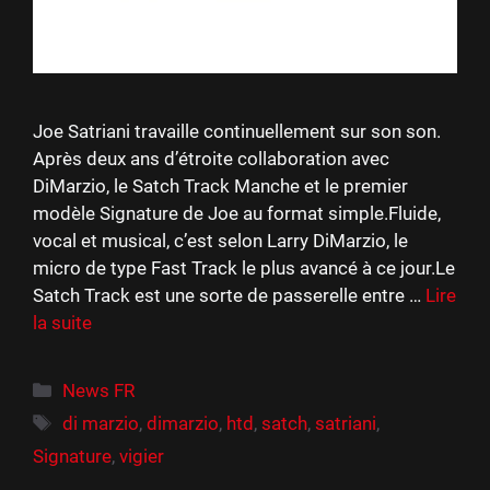
Joe Satriani travaille continuellement sur son son.
Après deux ans d’étroite collaboration avec
DiMarzio, le Satch Track Manche et le premier
modèle Signature de Joe au format simple.Fluide,
vocal et musical, c’est selon Larry DiMarzio, le
micro de type Fast Track le plus avancé à ce jour.Le
Satch Track est une sorte de passerelle entre …
Lire
la suite
Catégories
News FR
Étiquettes
di marzio
,
dimarzio
,
htd
,
satch
,
satriani
,
Signature
,
vigier