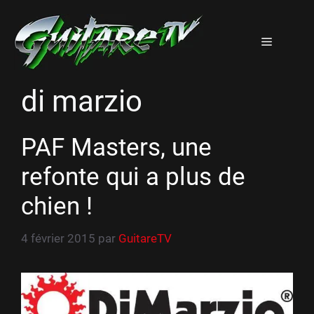
Aller
au
Menu
contenu
di marzio
PAF Masters, une
refonte qui a plus de
chien !
4 février 2015
par
GuitareTV