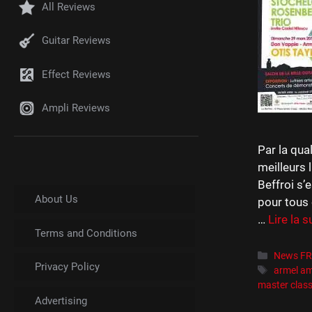
All Reviews
Guitar Reviews
Effect Reviews
Ampli Reviews
Par la qua
meilleurs 
Beffroi s’
About Us
pour tous 
…
Lire la s
Terms and Conditions
Catégori
News F
Privacy Policy
Étiquett
armel am
master clas
Advertising