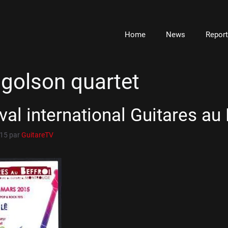
Home
News
Repor
ngolson quartet
val international Guitares au 
015
par
GuitareTV