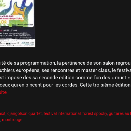
lité de sa programmation, la pertinence de son salon regrou
luthiers européens, ses rencontres et master class, le festiv
est imposé dès sa seconde édition comme l’un des « must » 
ceux qui en pincent pour les cordes. Cette troisième éditio
uite
es
R
es
iot
,
djangolson quartet
,
festival international
,
forest spooky
,
guitares au 
s
,
montrouge