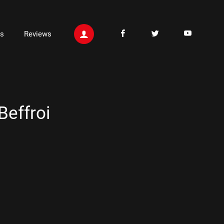
ts
Reviews
Beffroi