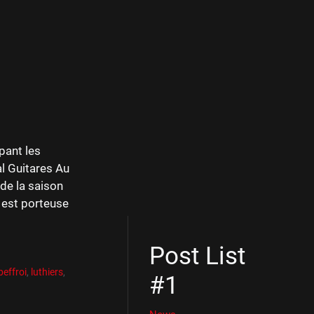
pant les
al Guitares Au
de la saison
n est porteuse
Post List
beffroi
,
luthiers
,
#1