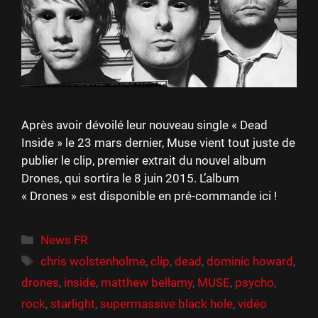
Après avoir dévoilé leur nouveau single « Dead
Inside » le 23 mars dernier, Muse vient tout juste de
publier le clip, premier extrait du nouvel album
Drones, qui sortira le 8 juin 2015. L’album
« Drones » est disponible en pré-commande ici !
Catégories
News FR
Étiquettes
chris wolstenholme
,
clip
,
dead
,
dominic howard
,
drones
,
inside
,
matthew bellamy
,
MUSE
,
psycho
,
rock
,
starlight
,
supermassive black hole
,
vidéo