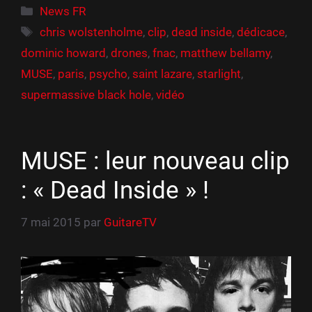
Catégories
News FR
Étiquettes
chris wolstenholme
,
clip
,
dead inside
,
dédicace
,
dominic howard
,
drones
,
fnac
,
matthew bellamy
,
MUSE
,
paris
,
psycho
,
saint lazare
,
starlight
,
supermassive black hole
,
vidéo
MUSE : leur nouveau clip
: « Dead Inside » !
7 mai 2015
par
GuitareTV