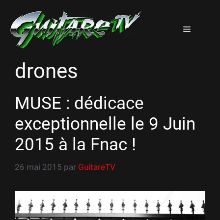
Aller
au
Menu
contenu
drones
MUSE : dédicace
exceptionnelle le 9 Juin
2015 à la Fnac !
26 mai 2015
par
GuitareTV