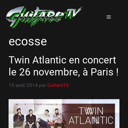
Aller
au
Menu
contenu
ecosse
Twin Atlantic en concert
le 26 novembre, à Paris !
15 août 2014
par
GuitareTV