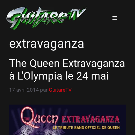
Aller
au
Menu
contenu
extravaganza
The Queen Extravaganza
à L’Olympia le 24 mai
17 avril 2014
par
GuitareTV