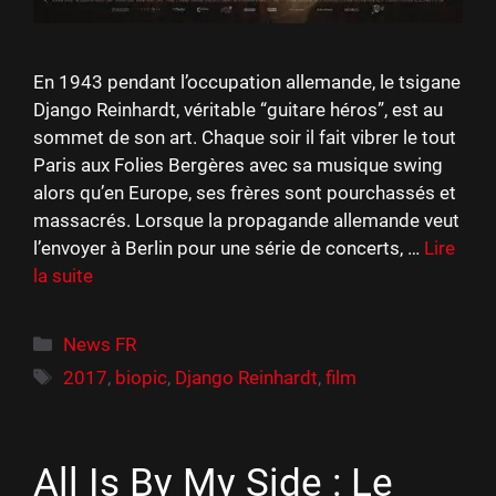
En 1943 pendant l’occupation allemande, le tsigane
Django Reinhardt, véritable “guitare héros”, est au
sommet de son art. Chaque soir il fait vibrer le tout
Paris aux Folies Bergères avec sa musique swing
alors qu’en Europe, ses frères sont pourchassés et
massacrés. Lorsque la propagande allemande veut
l’envoyer à Berlin pour une série de concerts, …
Lire
la suite
Catégories
News FR
Étiquettes
2017
,
biopic
,
Django Reinhardt
,
film
All Is By My Side : Le