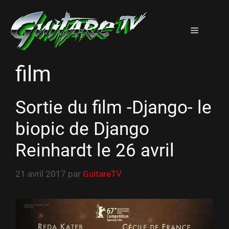
Aller
au
Menu
contenu
film
Sortie du film -Django- le
biopic de Django
Reinhardt le 26 avril
21 avril 2017
par
GuitareTV