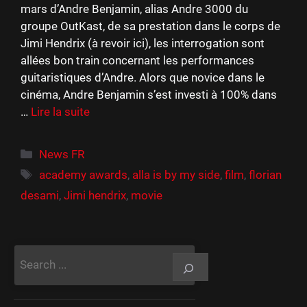
mars d’Andre Benjamin, alias Andre 3000 du
groupe OutKast, de sa prestation dans le corps de
Jimi Hendrix (à revoir ici), les interrogation sont
allées bon train concernant les performances
guitaristiques d’Andre. Alors que novice dans le
cinéma, Andre Benjamin s’est investi à 100% dans
…
Lire la suite
Catégories
News FR
Étiquettes
academy awards
,
alla is by my side
,
film
,
florian
desami
,
Jimi hendrix
,
movie
Rechercher